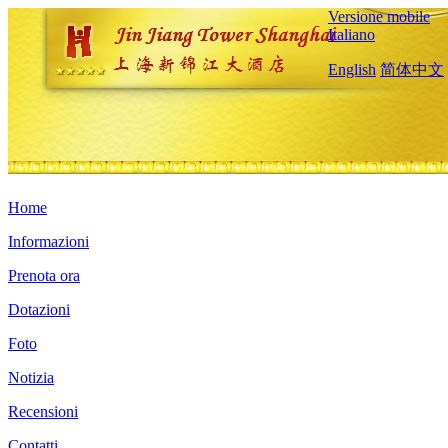
Versione mobile
Italiano
English
简体中文
Home
Informazioni
Prenota ora
Dotazioni
Foto
Notizia
Recensioni
Contatti