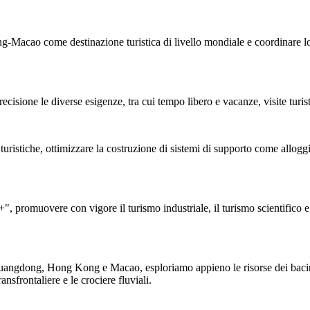
cao come destinazione turistica di livello mondiale e coordinare lo s
precisione le diverse esigenze, tra cui tempo libero e vacanze, visite turis
stiche, ottimizzare la costruzione di sistemi di supporto come alloggi 
", promuovere con vigore il turismo industriale, il turismo scientifico e 
ra Guangdong, Hong Kong e Macao, esploriamo appieno le risorse dei baci
sfrontaliere e le crociere fluviali.