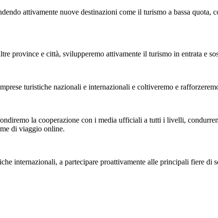
ndendo attivamente nuove destinazioni come il turismo a bassa quota, co
rovince e città, svilupperemo attivamente il turismo in entrata e sosterr
ese turistiche nazionali e internazionali e coltiveremo e rafforzeremo l
diremo la cooperazione con i media ufficiali a tutti i livelli, condurremo
rme di viaggio online.
e internazionali, a partecipare proattivamente alle principali fiere di se