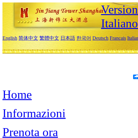
Version
Italiano
English
简体中文
繁體中文
日本語
한국어
Deutsch
Français
Itali
Home
Informazioni
Prenota ora