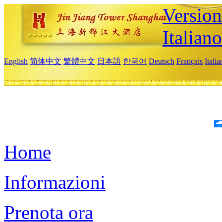
Version
Italiano
English
简体中文
繁體中文
日本語
한국어
Deutsch
Français
Itali
Home
Informazioni
Prenota ora