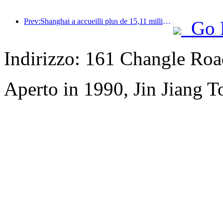
Prev:Shanghai a accueilli plus de 15,11 millions de visiteurs au cours des quatre premiers jours des vacances de la mi-automne et de la fête nationale, soit une augmentation de plus de 20 % par rapport à l'année précédente.
Go 
Indirizzo: 161 Changle Road
Aperto in 1990, Jin Jiang 