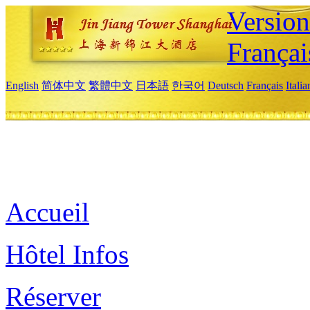
Versio
Françai
English
简体中文
繁體中文
日本語
한국어
Deutsch
Français
Itali
Accueil
Hôtel Infos
Réserver