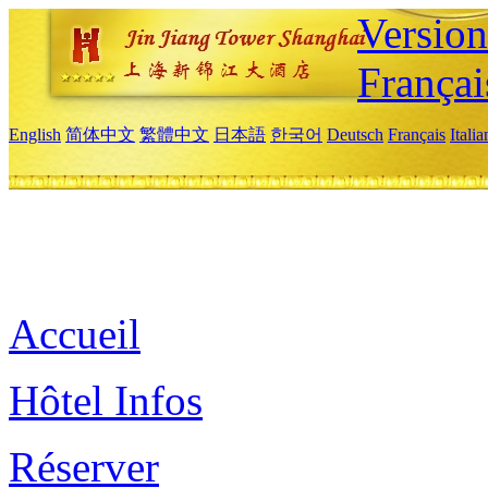
Versio
Françai
English
简体中文
繁體中文
日本語
한국어
Deutsch
Français
Itali
Accueil
Hôtel Infos
Réserver