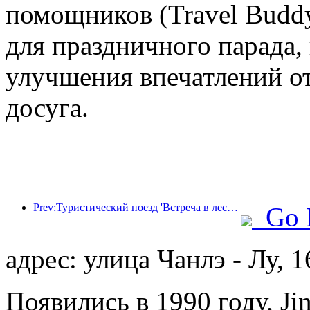
помощников (Travel Budd
для праздничного парада,
улучшения впечатлений от
досуга.
Prev:Туристический поезд 'Встреча в лесу Хулунбуир - Экспресс Дасинганлин - Поезд 'Звездный свет' - Путешествие в Тяньи' совершает свой первый рейс.
Go 
адрес: улица Чанлэ - Лу, 
Появились в 1990 году, Jin