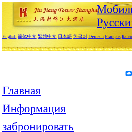
Мобиль
Русски
English
简体中文
繁體中文
日本語
한국어
Deutsch
Français
Itali
Главная
Информация
забронировать