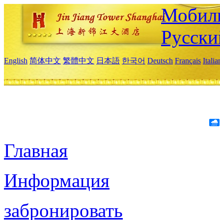
Мобиль
Русски
English
简体中文
繁體中文
日本語
한국어
Deutsch
Français
Itali
Главная
Информация
забронировать