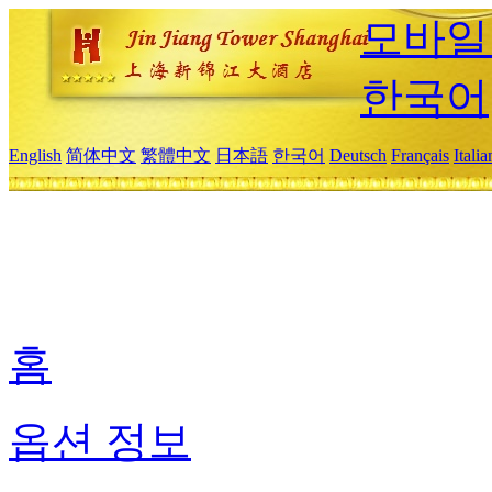
모바일
한국어
English
简体中文
繁體中文
日本語
한국어
Deutsch
Français
Itali
홈
옵션 정보