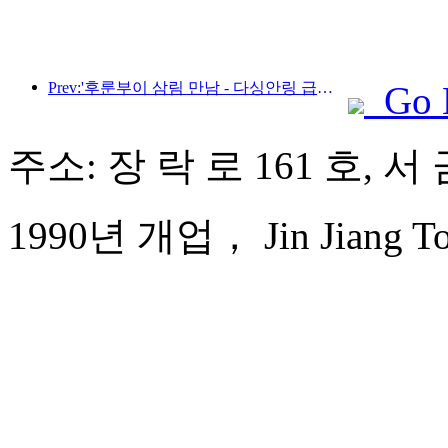
Prev:'후룬부이 삼림 만남 - 다싱안링 급행열차 - 별빛 열차 - 천이 여행' 관광열차가 첫 운행을 시작합니다.
Go 
주소: 장 락 로 161 호, 서
1990년 개업， Jin Jiang To