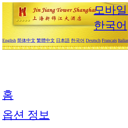
모바일
한국어
English
简体中文
繁體中文
日本語
한국어
Deutsch
Français
Itali
홈
옵션 정보