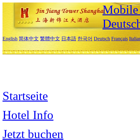
Mobile 
Deutsc
English
简体中文
繁體中文
日本語
한국어
Deutsch
Français
Itali
Startseite
Hotel Info
Jetzt buchen