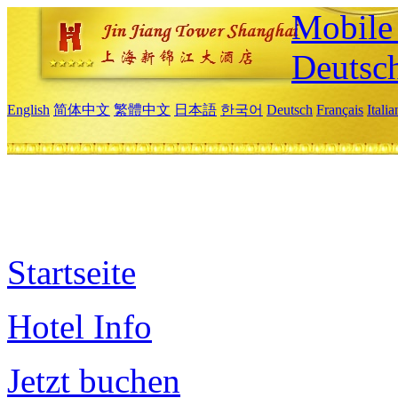
Mobile 
Deutsc
English
简体中文
繁體中文
日本語
한국어
Deutsch
Français
Itali
Startseite
Hotel Info
Jetzt buchen