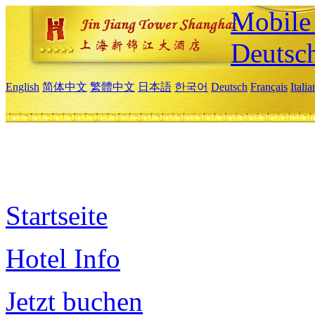
Mobile 
Deutsc
English
简体中文
繁體中文
日本語
한국어
Deutsch
Français
Itali
Startseite
Hotel Info
Jetzt buchen