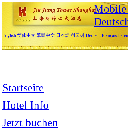
Mobile 
Deutsc
English
简体中文
繁體中文
日本語
한국어
Deutsch
Français
Itali
Startseite
Hotel Info
Jetzt buchen