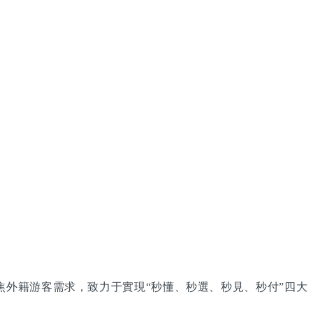
統聚焦外籍游客需求，致力于實現“秒懂、秒選、秒見、秒付”四大